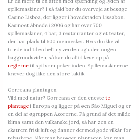
Er du mere til en aften med spænding og lyden af
spillemaskiner? I så fald bør du overveje at besøge
Casino Lisboa, der ligger i hovedstaden Lissabon.
Kasinoet åbnede i 2006 og har over 700
spillemaskiner, 4 bar, 3 restauranter og et teater,
der har plads til 600 mennesker. Hvis du ikke vil
træde ind til en helt ny verden og uden nogen
baggrundsviden, så kan du altid læse op på
reglerne
til spil som poker inden. Spillemaskinerne
kræver dog ikke den store taktik.
Gorreana plantagen
Vild med natur? Gorreana er den eneste
te-
plantage
i Europa og ligger på øen São Miguel og er
en del af øgruppen Azorerne. På grund af det milde
klima samt den vulkanske jord, så har øen en
ekstrem frisk luft og danner dermed gode vilkår for
tebuskene. Når man besøger plantagen, kan man