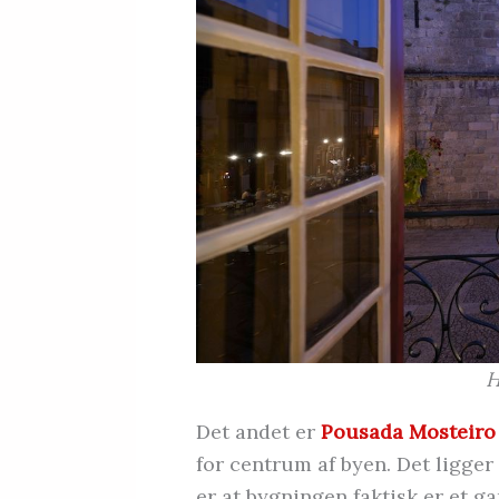
H
Det andet er
Pousada Mosteiro
for centrum af byen. Det ligger
er at bygningen faktisk er et 