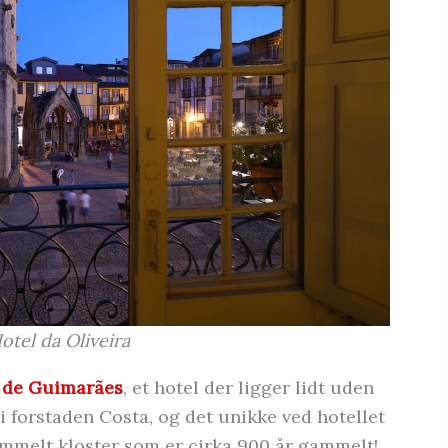
otel da Oliveira
 de Guimarães
, et hotel der ligger lidt uden
 i forstaden Costa, og det unikke ved hotellet
gammelt kloster som er cirka 900 år gammelt!