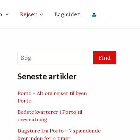
o
Rejser
Bag siden
Søg
Find
Seneste artikler
Porto – Alt om rejser til byen
Porto
Bedste kvarterer i Porto til
overnatning
Dagsture fra Porto – 7 spændende
byer inden for 4 timer