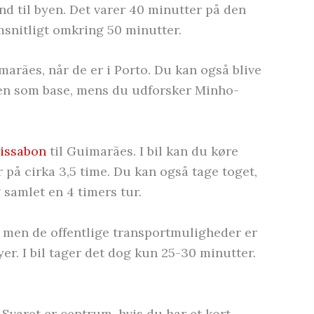
 ind til byen. Det varer 40 minutter på den
snitligt omkring 50 minutter.
arães, når de er i Porto. Du kan også blive
en som base, mens du udforsker Minho-
issabon
til Guimarães. I bil kan du køre
ur på cirka 3,5 time. Du kan også tage toget,
 samlet en 4 timers tur.
 men de offentlige transportmuligheder er
r. I bil tager det dog kun 25-30 minutter.
Svaret er centrum, hvis du har et kort