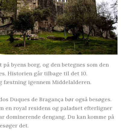
t på byens borg, og den betegnes som den
. Historien går tilbage til det 10.
ig fæstning igennem Middelalderen.
dos Duques de Bragança bør også besøges.
om en royal residens og paladset efterligner
r var dominerende dengang. Du kan komme på
besøger det.