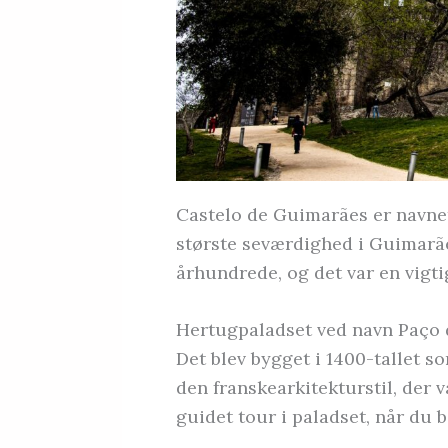
Castelo de Guimarães er navne
største seværdighed i Guimarães
århundrede, og det var en vigt
Hertugpaladset ved navn Paço 
Det blev bygget i 1400-tallet s
den franskearkitekturstil, de
guidet tour i paladset, når du 