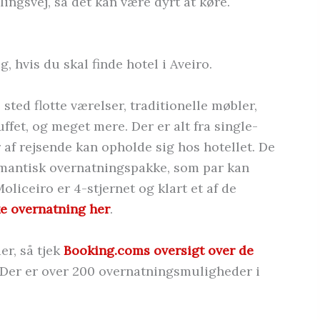
ingsvej, så det kan være dyrt at køre.
g, hvis du skal finde hotel i Aveiro.
sted flotte værelser, traditionelle møbler,
ffet, og meget mere. Der er alt fra single-
er af rejsende kan opholde sig hos hotellet. De
omantisk overnatningspakke, som par kan
liceiro er 4-stjernet og klart et af de
e overnatning her
.
er, så tjek
Booking.coms oversigt over de
 Der er over 200 overnatningsmuligheder i