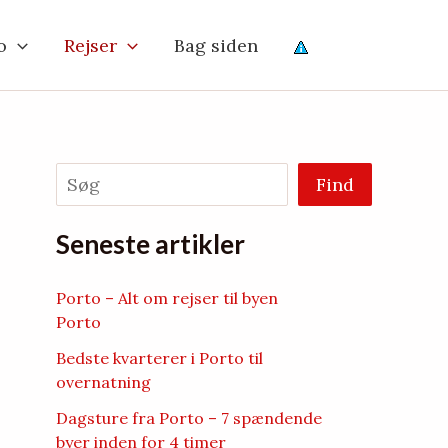
o
Rejser
Bag siden
Søg
Find
Seneste artikler
Porto – Alt om rejser til byen
Porto
Bedste kvarterer i Porto til
overnatning
Dagsture fra Porto – 7 spændende
byer inden for 4 timer