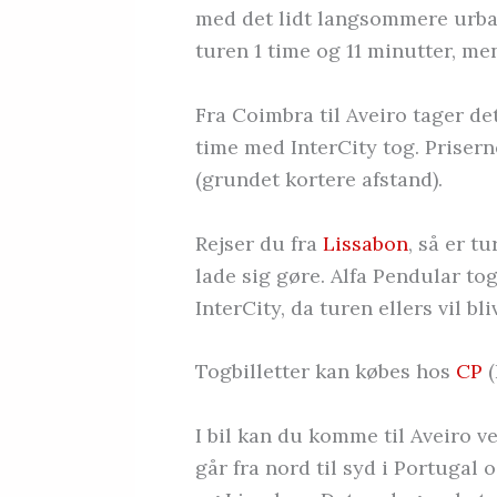
med det lidt langsommere urban
turen 1 time og 11 minutter, men
Fra Coimbra til Aveiro tager de
time med InterCity tog. Priserne
(grundet kortere afstand).
Rejser du fra
Lissabon
, så er t
lade sig gøre. Alfa Pendular tog
InterCity, da turen ellers vil bl
Togbilletter kan købes hos
CP
(
I bil kan du komme til Aveiro v
går fra nord til syd i Portugal