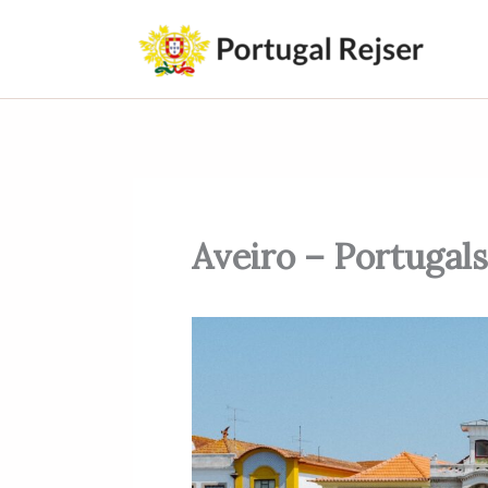
Gå
til
indholdet
Aveiro – Portugal