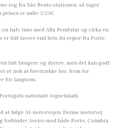
o-tog fra São Bento stationen, så tager
 prisen er sølle 3.55€.
t en halv time med Alfa Pendular og cirka en
 er lidt lavere end hvis du rejser fra Porto
uren lidt længere og dyrere, men det kan godt
et er nok at foretrække her, frem for
ive for langsom.
Portugals nationale togselskab).
ed at følge A1-motorvejen. Denne motorvej
 og forbinder Aveiro med både Porto, Coimbra