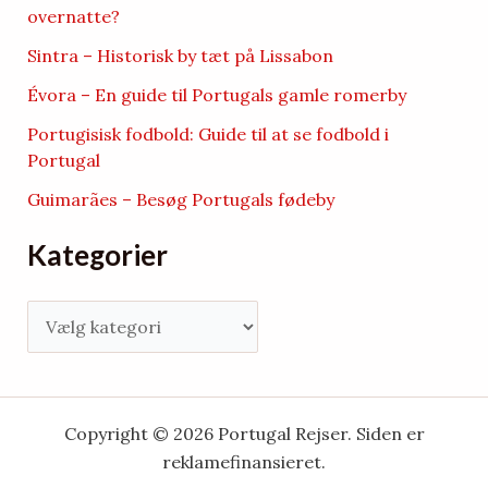
overnatte?
Sintra – Historisk by tæt på Lissabon
Évora – En guide til Portugals gamle romerby
Portugisisk fodbold: Guide til at se fodbold i
Portugal
Guimarães – Besøg Portugals fødeby
Kategorier
K
a
t
e
Copyright © 2026 Portugal Rejser. Siden er
g
reklamefinansieret.