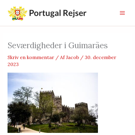
Gå
til
indholdet
Seværdigheder i Guimarães
Skriv en kommentar
/ Af
Jacob
/
30. december
2023